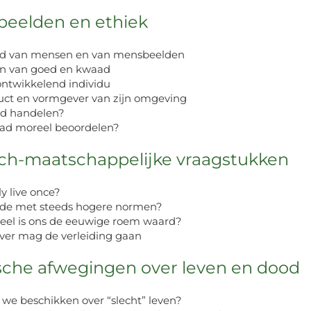
beelden en ethiek
eid van mensen en van mensbeelden
en van goed en kwaad
 ontwikkelend individu
uct en vormgever van zijn omgeving
oed handelen?
aad moreel beoordelen?
isch-maatschappelijke vraagstukken
ly live once?
arde met steeds hogere normen?
veel is ons de eeuwige roem waard?
ever mag de verleiding gaan
hische afwegingen over leven en dood
 we beschikken over “slecht” leven?